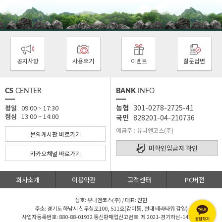
공지사항
사용후기
이벤트
질문답변
CS
CENTER
BANK
INFO
농협
301-0278-2725-41
평일
09:00 ~ 17:30
점심
13:00 ~ 14:00
국민
828201-04-210736
예금주 : 유나엔코스(주)
문의게시판 바로가기
미확인입금자 확인
카카오채널 바로가기
회사소개
이용약관
고객센터
PC버전
상호: 유나엔코스(주) / 대표: 진현
주소: 경기도 하남시 신우실로100, 511호(감이동, 현대 테라타워 감일)
사업자등록번호: 880-88-01932 통신판매업신고번호: 제 2021-경기하남-1480 호