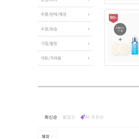
주름/탄력/재생
수분/보습
각질/필링
아토/가려움