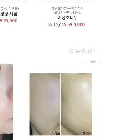
(1+1 이벤트)
각종트러블/문제성피부
(쌀겨비누2
🎁 2개 구매 시 2+1
광채세럼+토
광채탱탱 세럼
어성초비누
미백화이트
￦ 25,500
￦ 9,000
￦
￦ 12,000
￦ 105,600