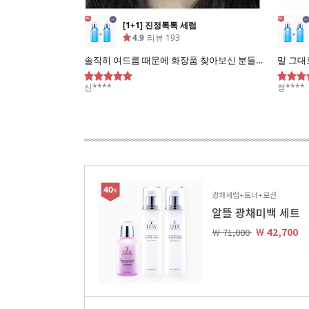
광채세럼+토너+로션
알뜰 광채미백 세트
￦ 42,700
￦ 71,000