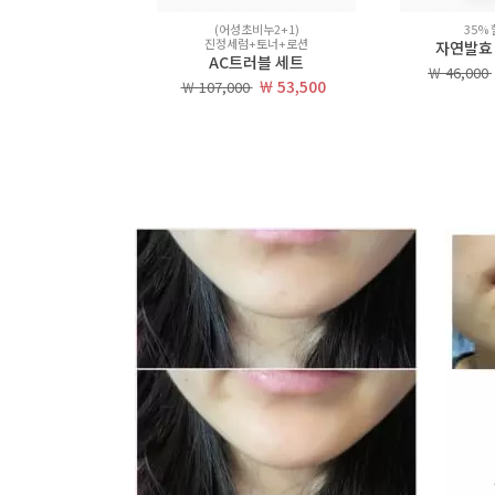
(단종)
(어성초비누2+1)
35%
진정세럼+토너+로션
숯비누
자연발효
AC트러블 세트
품절
￦ 46,000
￦ 53,500
￦ 107,000