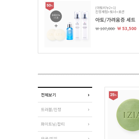
(아토비누2+1)
진정세럼+토너+로션
아토/가려움증 세트
￦ 53,500
￦ 107,000
전체보기
트러블/진정
화이트닝/잡티
모공/피지