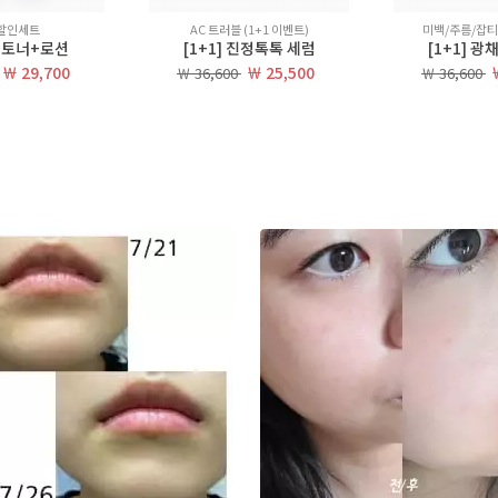
 할인세트
AC 트러블 (1+1 이벤트)
미백/주름/잡티 
 토너+로션
[1+1] 진정톡톡 세럼
[1+1] 
￦ 29,700
￦ 25,500
￦ 36,600
￦ 36,600