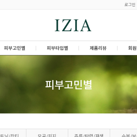
로그인
피부고민별
피부타입별
제품리뷰
회원
피부고민별
트닝/잡티
모공/피지
주름/탄력/재생
수분/보