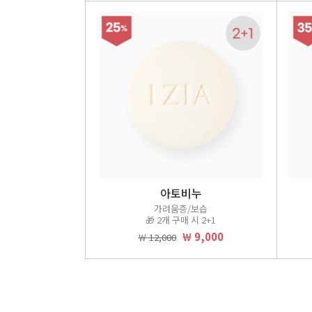
아토비누
가려움증/보습
🎁 2개 구매 시 2+1
￦ 9,000
￦ 12,000