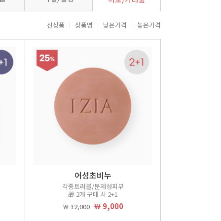
신상품
상품명
낮은가격
높은가격
어성초비누
각종트러블/문제성피부
🎁 2개 구매 시 2+1
￦ 9,000
￦ 12,000