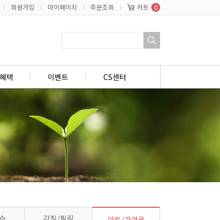
회원가입
마이페이지
주문조회
카트
0
혜택
이벤트
CS센터
습
각질/필링
아토/가려움