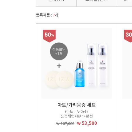
등록제품 :
7
개
아토/가려움증 세트
(아토비누2+1)
진정세럼+토너+로션
￦ 53,500
￦ 107,000