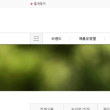
★
즐겨찾기
브랜드
제품유형별
전체상품
트러블/진정
화이