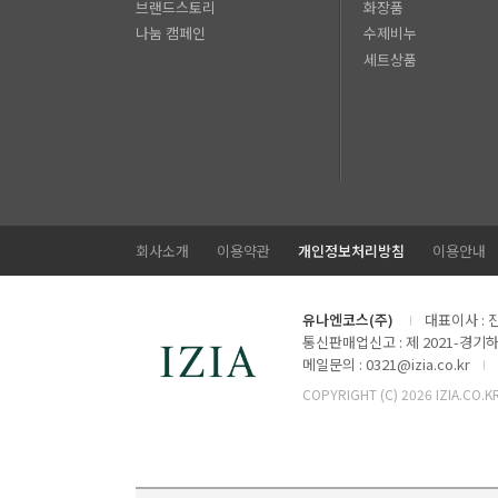
브랜드스토리
화장품
나눔 캠페인
수제비누
세트상품
회사소개
이용약관
개인정보처리방침
이용안내
유나엔코스(주)
대표이사 : 
통신판매업신고 : 제 2021-경기하
메일문의 : 0321@izia.co.kr
COPYRIGHT (C)
2026 IZIA.CO.