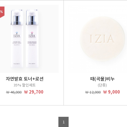
자연발효 토너+로션
때(곡물)비누
35% 할인세트
(단종)
￦ 29,700
￦ 9,000
￦ 46,000
￦ 12,000
1