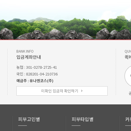
BANK INFO
QUI
입금계좌안내
퀵
농협 : 301-0278-2725-41
국민 : 828201-04-210736
예금주 : 유나엔코스(주)
미확인 입금자 확인하기
피부고민별
피부타입별
커