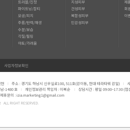
트러블/진정
지성피부
제
화이트닝/잡티
건성피부
회
모공/피지
복합성피부
이
주름/탄력/재생
민감성피부
수분/보습
각질/필링
아토/가려움
사업자정보확인
진현
주소 : 경기도 하남시 신우실로100, 511호(감이동, 현대 테라타워 감일)
사
남-1480 호
개인정보관리 책임자 : 이복순
상담시간 : 평일 09:00~17:30 (점
제휴문의 : izia.marketing1@gmail.com
KR ALL RIGHT RESERVED.