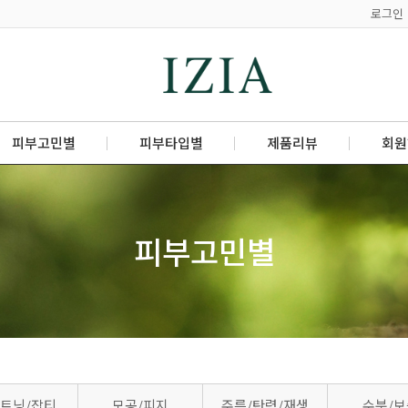
로그인
피부고민별
피부타입별
제품리뷰
회원
피부고민별
트닝/잡티
모공/피지
주름/탄력/재생
수분/보