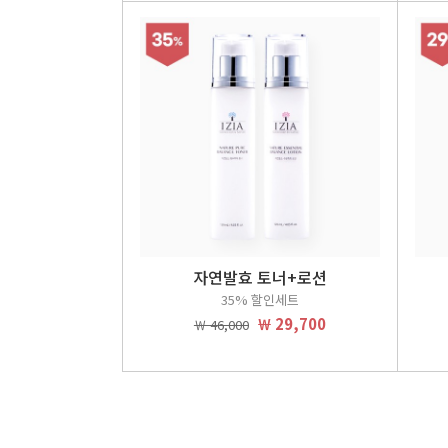
자연발효 토너+로션
35% 할인세트
￦ 29,700
￦ 46,000