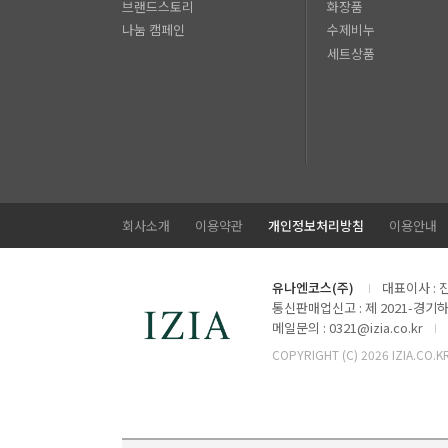
브랜드스토리
화장품
나눔 캠페인
수제비누
세트상품
회사소개
이용약관
개인정보처리방침
이용안내
유나엔코스(주)
대표이사 : 
통신판매업신고 : 제 2021-경기하
메일문의 : 0321@izia.co.kr
COPYRIGHT (C)
2026 IZIA.CO.