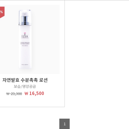
자연발효 수분촉촉 로션
보습/영양공급
￦ 16,500
￦ 23,300
1