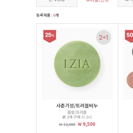
등록제품 :
6
개
사춘기성/트러블비누
좁쌀/트러블
🎁 2개 구매 시 2+1
￦ 9,500
￦ 12,000