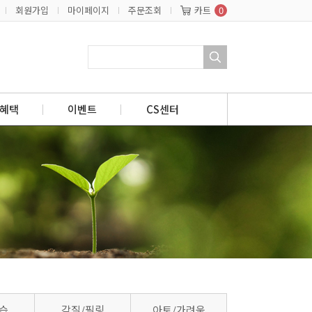
회원가입
마이페이지
주문조회
카트
0
혜택
이벤트
CS센터
습
각질/필링
아토/가려움