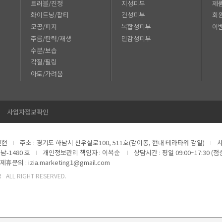
트러블/진정
지성피부
제
화이트닝/잡티
건성피부
회
모공/피지
복합성피부
이
주름/탄력/재생
민감성피부
수분/보습
각질/필링
아토/가려움
사업자정보확인
진현
주소 : 경기도 하남시 신우실로100, 511호(감이동, 현대 테라타워 감일)
사
남-1480 호
개인정보관리 책임자 : 이복순
상담시간 : 평일 09:00~17:30 (점
제휴문의 : izia.marketing1@gmail.com
KR ALL RIGHT RESERVED.