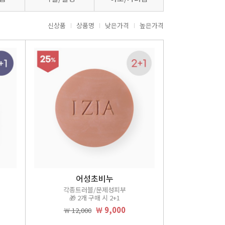
신상품
상품명
낮은가격
높은가격
어성초비누
각종트러블/문제성피부
🎁 2개 구매 시 2+1
￦ 9,000
￦ 12,000