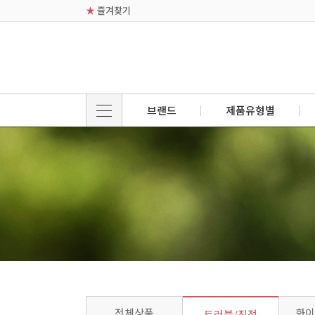
★
즐겨찾기
브랜드
제품유형별
전체상품
화이
트러블/진정