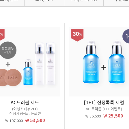
AC트러블 세트
[1+1] 진정톡톡 세럼
(어성초비누2+1)
AC 트러블 (1+1 이벤트)
진정세럼+토너+로션
￦ 25,500
￦ 36,600
￦ 53,500
￦ 107,000