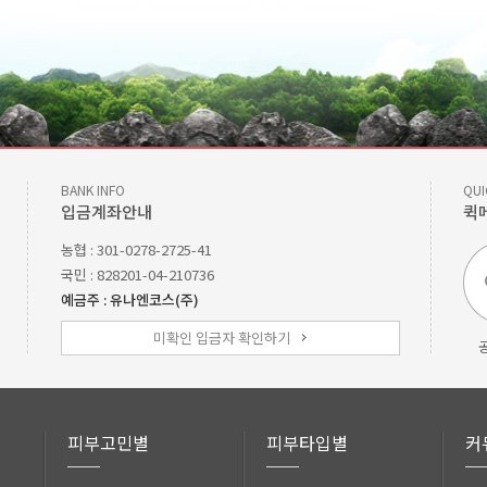
BANK INFO
QUI
입금계좌안내
퀵
농협 : 301-0278-2725-41
국민 : 828201-04-210736
예금주 : 유나엔코스(주)
미확인 입금자 확인하기
피부고민별
피부타입별
커