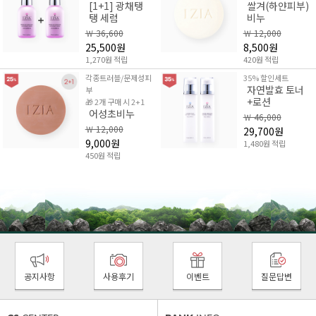
[1+1] 광채탱
쌀겨(하얀피부)
탱 세럼
비누
￦ 36,600
￦ 12,000
25,500원
8,500원
1,270원 적립
420원 적립
각종트러블/문제성피
35% 할인세트
자연발효 토너
부
+로션
🎁 2개 구매 시 2+1
어성초비누
￦ 46,000
￦ 12,000
29,700원
9,000원
1,480원 적립
450원 적립
공지사항
사용후기
이벤트
질문답변