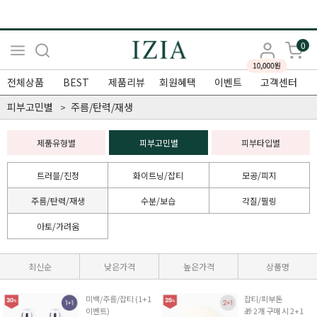
0
전체상품
BEST
제품리뷰
회원혜택
이벤트
고객센터
피부고민별
주름/탄력/재생
제품유형별
피부고민별
피부타입별
트러블/진정
화이트닝/잡티
모공/피지
주름/탄력/재생
수분/보습
각질/필링
아토/가려움
최신순
낮은가격
높은가격
상품명
미백/주름/잡티 (1+1
잡티/피부톤
이벤트)
🎁 2개 구매 시 2+1