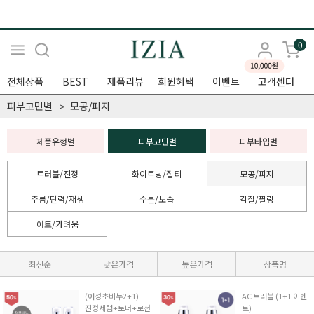
0
전체상품
BEST
제품리뷰
회원혜택
이벤트
고객센터
피부고민별
모공/피지
제품유형별
피부고민별
피부타입별
트러블/진정
화이트닝/잡티
모공/피지
주름/탄력/재생
수분/보습
각질/필링
아토/가려움
최신순
낮은가격
높은가격
상품명
(어성초비누2+1)
AC 트러블 (1+1 이벤
진정세럼+토너+로션
트)