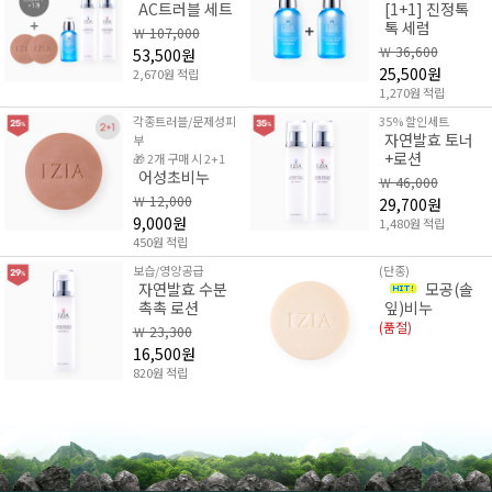
AC트러블 세트
[1+1] 진정톡
톡 세럼
￦ 107,000
￦ 36,600
53,500원
25,500원
2,670원 적립
1,270원 적립
각종트러블/문제성피
35% 할인세트
자연발효 토너
부
+로션
🎁 2개 구매 시 2+1
어성초비누
￦ 46,000
￦ 12,000
29,700원
9,000원
1,480원 적립
450원 적립
보습/영양공급
(단종)
자연발효 수분
모공(솔
촉촉 로션
잎)비누
(품절)
￦ 23,300
16,500원
820원 적립